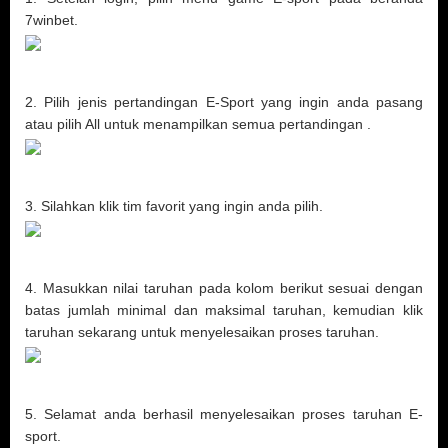
7winbet.
2. Pilih jenis pertandingan E-Sport yang ingin anda pasang
atau pilih All untuk menampilkan semua pertandingan .
3. Silahkan klik tim favorit yang ingin anda pilih.
4. Masukkan nilai taruhan pada kolom berikut sesuai dengan
batas jumlah minimal dan maksimal taruhan, kemudian klik
taruhan sekarang untuk menyelesaikan proses taruhan.
5. Selamat anda berhasil menyelesaikan proses taruhan E-
sport.