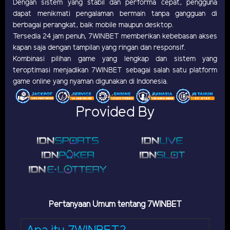
Dengan sistem yang stabil dan performa cepat, pengguna
dapat menikmati pengalaman bermain tanpa gangguan di
berbagai perangkat, baik mobile maupun desktop.
Tersedia 24 jam penuh, 7WINBET memberikan kebebasan akses
kapan saja dengan tampilan yang ringan dan responsif.
Kombinasi pilihan game yang lengkap dan sistem yang
teroptimasi menjadikan 7WINBET sebagai salah satu platform
game online yang nyaman digunakan di Indonesia.
Provided By
Pertanyaan Umum tentang 7WINBET