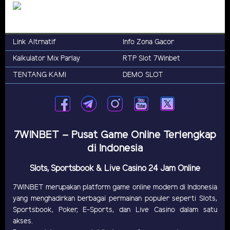
Link Altrnatif
Info Zona Gacor
Kalkulator Mix Parlay
RTP Slot 7Winbet
TENTANG KAMI
DEMO SLOT
7WINBET – Pusat Game Online Terlengkap
di Indonesia
Slots, Sportsbook & Live Casino 24 Jam Online
7WINBET merupakan platform game online modern di Indonesia
yang menghadirkan berbagai permainan populer seperti Slots,
Sportsbook, Poker, E-Sports, dan Live Casino dalam satu
akses.