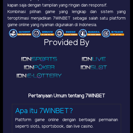
kapan saja dengan tampilan yang ringan dan responsif.
Kombinasi pilihan game yang lengkap dan sistem yang
teroptimasi menjadikan 7WINBET sebagai salah satu platform
game online yang nyaman digunakan di Indonesia.
Provided By
Pertanyaan Umum tentang 7WINBET
Apa itu 7WINBET?
Platform game online dengan berbagai permainan
seperti slots, sportsbook, dan live casino.