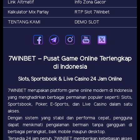
Link Altrnatif
Info Zona Gacor
Kalkulator Mix Parlay
RTP Slot 7Winbet
TENTANG KAMI
DEMO SLOT
7WINBET – Pusat Game Online Terlengkap
di Indonesia
Slots, Sportsbook & Live Casino 24 Jam Online
7WINBET merupakan platform game online modern di Indonesia
yang menghadirkan berbagai permainan populer seperti Slots,
Sportsbook, Poker, E-Sports, dan Live Casino dalam satu
akses.
Dengan sistem yang stabil dan performa cepat, pengguna
dapat menikmati pengalaman bermain tanpa gangguan di
berbagai perangkat, baik mobile maupun desktop.
Tersedia 24 jam penuh, 7WINBET memberikan kebebasan akses