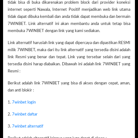
tidak bisa di buka dikarenakan problem block dari provider koneksi
internet seperti Nawala, Internet Positif menjadikan web link utama
tidak dapat dibuka kembali dan anda tidak dapat membuka dan bermain
7WINBET. Link alternatif ini akan membantu anda untuk tetap bisa
membuka 7WINBET dengan link yang kami sediakan.
Link alternatif haruslah link yang dapat dipercaya dan dipastikan RESMI
milik 7WINBET, maka dari itu link alternatif yang tersedia disini adalah
link Resmi yang benar dan tepat. Link yang tersebar selain dari yang
tersedia disini harap diabaikan. Dibawah ini adalah link 7WINBET yang
Resmi :
Berikut adalah link 7WINBET yang bisa di akses dengan cepat, aman,
dan anti blokir :
1.
7winbet login
2.
7winbet daftar
3.
7winbet alternatif