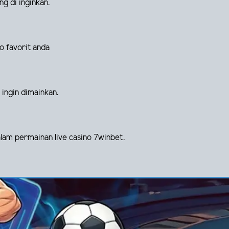
ang di inginkan.
no favorit anda
 ingin dimainkan.
alam permainan live casino 7winbet.