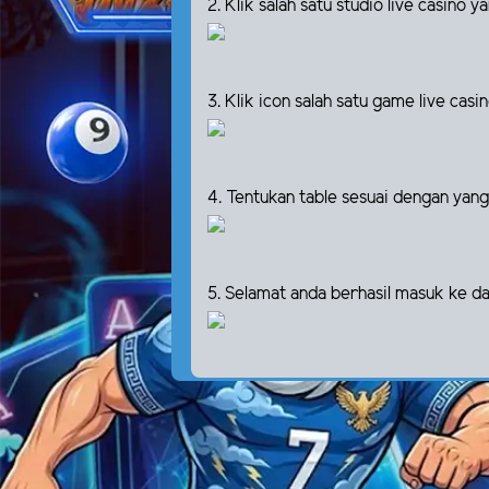
2. Klik salah satu studio live casino y
3. Klik icon salah satu game live casi
4. Tentukan table sesuai dengan yang
5. Selamat anda berhasil masuk ke d