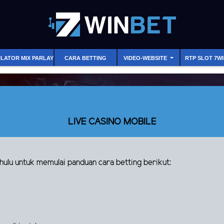
LATOR MIX PARLAY
CARA BETTING
VIDEO-WEBSITE
RTP SLOT 7W
LIVE CASINO MOBILE
ahulu untuk memulai panduan cara betting berikut: