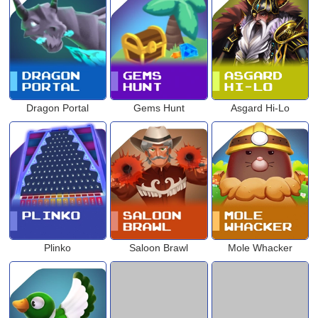
Dragon Portal
Gems Hunt
Asgard Hi-Lo
Plinko
Saloon Brawl
Mole Whacker