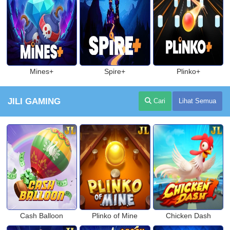
Mines+
Spire+
Plinko+
JILI GAMING
Cari
Lihat Semua
Cash Balloon
Plinko of Mine
Chicken Dash