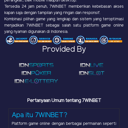
perangkat, baik mobile maupun desktop.
Tersedia 24 jam penuh, 7WINBET memberikan kebebasan akses
kapan saja dengan tampilan yang ringan dan responsif.
Kombinasi pilihan game yang lengkap dan sistem yang teroptimasi
menjadikan 7WINBET sebagai salah satu platform game online
yang nyaman digunakan di Indonesia.
Provided By
Pertanyaan Umum tentang 7WINBET
Apa itu 7WINBET?
Platform game online dengan berbagai permainan seperti