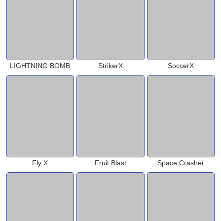
LIGHTNING BOMB
StrikerX
SoccerX
Fly X
Fruit Blast
Space Crasher