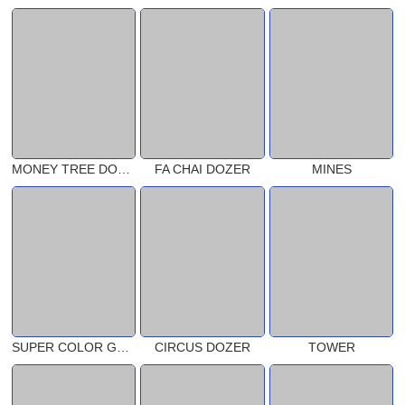
MONEY TREE DOZER
FA CHAI DOZER
MINES
SUPER COLOR GAME
CIRCUS DOZER
TOWER