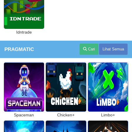
Idntrade
PRAGMATIC
Cari
Lihat Semua
Spaceman
Chicken+
Limbo+