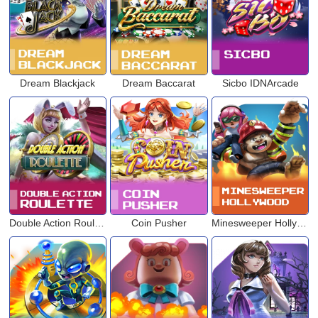
Dream Blackjack
Dream Baccarat
Sicbo IDNArcade
Double Action Roulette
Coin Pusher
Minesweeper Hollywood