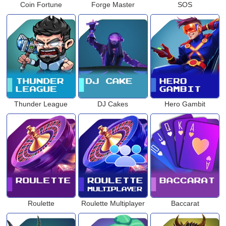
Coin Fortune
Forge Master
SOS
Thunder League
DJ Cakes
Hero Gambit
Roulette
Roulette Multiplayer
Baccarat