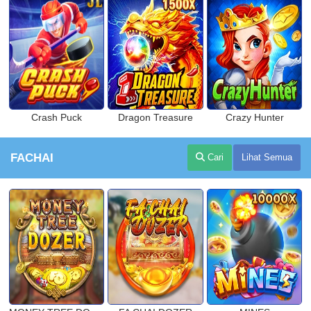
Crash Puck
Dragon Treasure
Crazy Hunter
FACHAI
Cari
Lihat Semua