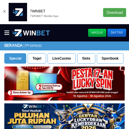
×
7WINBET
Download
7WINBET Mobile App
MASUK
DAFTAR
Promosi
BERANDA
Special
Togel
LiveCasino
Slots
Sportbook