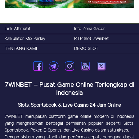
Link Altrnatif
Info Zona Gacor
Kalkulator Mix Parlay
RTP Slot 7Winbet
TENTANG KAMI
DEMO SLOT
7WINBET – Pusat Game Online Terlengkap di
Indonesia
Slots, Sportsbook & Live Casino 24 Jam Online
7WINBET merupakan platform game online modern di Indonesia
yang menghadirkan berbagai permainan populer seperti Slots,
Sportsbook, Poker, E-Sports, dan Live Casino dalam satu akses.
Dengan sistem yang stabil dan performa cepat, pengguna dapat