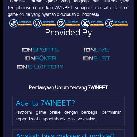
Kombinasi pilihan game yang lengkap dan sistem yang
teroptimasi menjadikan 7WINBET sebagai salah satu platform
game online yang nyaman digunakan di Indonesia.
Provided By
Pertanyaan Umum tentang 7WINBET
Apa itu 7WINBET?
Platform game online dengan berbagai permainan
seperti slots, sportsbook, dan live casino.
Apakah bisa diakses di mobile?