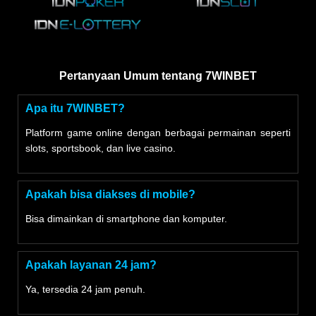
Pertanyaan Umum tentang 7WINBET
Apa itu 7WINBET?
Platform game online dengan berbagai permainan seperti
slots, sportsbook, dan live casino.
Apakah bisa diakses di mobile?
Bisa dimainkan di smartphone dan komputer.
Apakah layanan 24 jam?
Ya, tersedia 24 jam penuh.