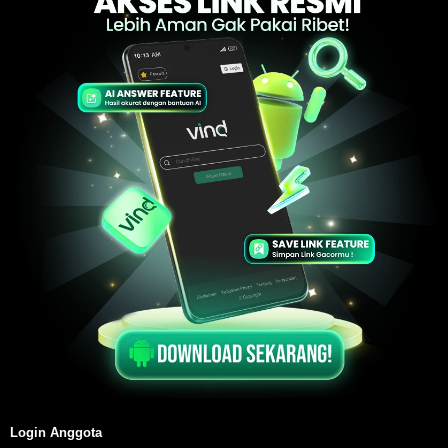
Login Anggota